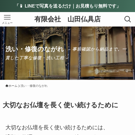
「📱 LINEで写真を送るだけ｜お見積もり無料です」
有限会社 山田仏具店
メニュー
洗い・修復のながれ
– 事前確認から納品まで。一
貫した丁寧な修復・洗い工程 –
ホーム
洗い・修復のながれ
大切なお仏壇を長く使い続けるために
大切なお仏壇を長く使い続けるためには、