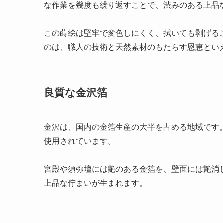
な作業を幾度も繰り返すことで、渋みのある上品
この蒔絵は堅牢で変色しにくく、拭いても剥げる
のは、職人の技術と天然素材のもたらす恩恵とい
良質な金沢箔
金沢は、国内の金箔生産の大半を占める地域です
使用されています。
宮殿や須弥壇には艶のある金箔を、壁面には艶消
上品な佇まいが生まれます。